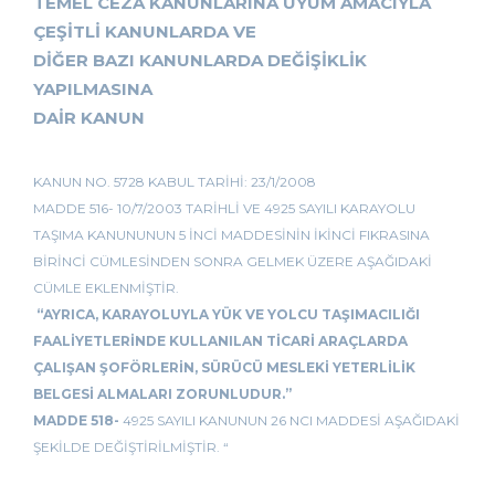
TEMEL CEZA KANUNLARINA UYUM AMACIYLA
ÇEŞİTLİ KANUNLARDA VE
DİĞER BAZI KANUNLARDA DEĞİŞİKLİK
YAPILMASINA
DAİR KANUN
KANUN NO. 5728 KABUL TARİHİ: 23/1/2008
MADDE 516- 10/7/2003 TARİHLİ VE 4925 SAYILI KARAYOLU
TAŞIMA KANUNUNUN 5 İNCİ MADDESİNİN İKİNCİ FIKRASINA
BİRİNCİ CÜMLESİNDEN SONRA GELMEK ÜZERE AŞAĞIDAKİ
CÜMLE EKLENMİŞTİR.
“AYRICA, KARAYOLUYLA YÜK VE YOLCU TAŞIMACILIĞI
FAALİYETLERİNDE KULLANILAN TİCARİ ARAÇLARDA
ÇALIŞAN ŞOFÖRLERİN, SÜRÜCÜ MESLEKİ YETERLİLİK
BELGESİ ALMALARI ZORUNLUDUR.”
MADDE 518-
4925 SAYILI KANUNUN 26 NCI MADDESİ AŞAĞIDAKİ
ŞEKİLDE DEĞİŞTİRİLMİŞTİR. “