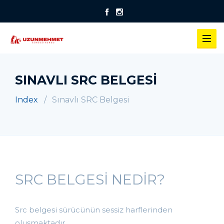
SINAVLI SRC BELGESI
Index
Sınavlı SRC Belgesi
SRC BELGESİ NEDİR?
Src belgesi sürücünün sessiz harflerinden
oluşmaktadır.