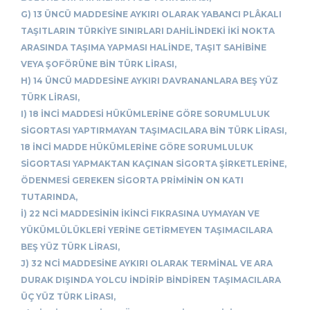
G) 13 ÜNCÜ MADDESİNE AYKIRI OLARAK YABANCI PLÂKALI
TAŞITLARIN TÜRKİYE SINIRLARI DAHİLİNDEKİ İKİ NOKTA
ARASINDA TAŞIMA YAPMASI HALİNDE, TAŞIT SAHİBİNE
VEYA ŞOFÖRÜNE BİN TÜRK LİRASI,
H) 14 ÜNCÜ MADDESİNE AYKIRI DAVRANANLARA BEŞ YÜZ
TÜRK LİRASI,
I) 18 İNCİ MADDESİ HÜKÜMLERİNE GÖRE SORUMLULUK
SİGORTASI YAPTIRMAYAN TAŞIMACILARA BİN TÜRK LİRASI,
18 İNCİ MADDE HÜKÜMLERİNE GÖRE SORUMLULUK
SİGORTASI YAPMAKTAN KAÇINAN SİGORTA ŞİRKETLERİNE,
ÖDENMESİ GEREKEN SİGORTA PRİMİNİN ON KATI
TUTARINDA,
İ) 22 NCİ MADDESİNİN İKİNCİ FIKRASINA UYMAYAN VE
YÜKÜMLÜLÜKLERİ YERİNE GETİRMEYEN TAŞIMACILARA
BEŞ YÜZ TÜRK LİRASI,
J) 32 NCİ MADDESİNE AYKIRI OLARAK TERMİNAL VE ARA
DURAK DIŞINDA YOLCU İNDİRİP BİNDİREN TAŞIMACILARA
ÜÇ YÜZ TÜRK LİRASI,