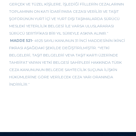
GERÇEK VE TÜZEL KİŞİLERE, İŞLEDİĞİ FİİLLERİN CEZALARININ
TOPLAMININ ON KATI İDARÎ PARA CEZASI VERİLİR VE TAŞIT
ŞOFÖRÜNÜN YURT İÇİ VE YURT DIŞI TAŞIMALARDA SÜRÜCÜ
MESLEKİ YETERLİLİK BELGESİ İLE VARSA ULUSLARARASI
SÜRÜCÜ SERTİFİKASI BİR YIL SÜREYLE ASKIYA ALINIR.”
MADDE 521-
4925 SAYILI KANUNUN 31 İNCİ MADDESİNİN İKİNCİ
FIKRASI AŞAĞIDAKİ ŞEKİLDE DEĞİŞTİRİLMİŞTİR. “YETKİ
BELGELERİ, TAŞIT BELGELERİ VEYA TAŞIT KARTI ÜZERİNDE
TAHRİFAT YAPAN YETKİ BELGESİ SAHİPLERİ HAKKINDA TÜRK
CEZA KANUNUNUN BELGEDE SAHTECİLİK SUÇUNA İLİŞKİN
HÜKÜMLERİNE GÖRE VERİLECEK CEZA YARI ORANINDA
İNDİRİLİR.”