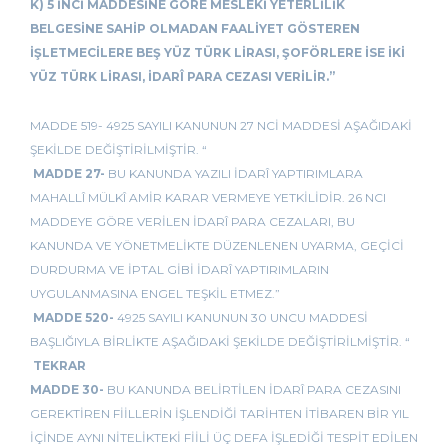
K) 5 İNCİ MADDESİNE GÖRE MESLEKİ YETERLİLİK
BELGESİNE SAHİP OLMADAN FAALİYET GÖSTEREN
İŞLETMECİLERE BEŞ YÜZ TÜRK LİRASI, ŞOFÖRLERE İSE İKİ
YÜZ TÜRK LİRASI, İDARÎ PARA CEZASI VERİLİR.”
MADDE 519- 4925 SAYILI KANUNUN 27 NCİ MADDESİ AŞAĞIDAKİ
ŞEKİLDE DEĞİŞTİRİLMİŞTİR. “
MADDE 27-
BU KANUNDA YAZILI İDARÎ YAPTIRIMLARA
MAHALLÎ MÜLKÎ AMİR KARAR VERMEYE YETKİLİDİR. 26 NCI
MADDEYE GÖRE VERİLEN İDARÎ PARA CEZALARI, BU
KANUNDA VE YÖNETMELİKTE DÜZENLENEN UYARMA, GEÇİCİ
DURDURMA VE İPTAL GİBİ İDARÎ YAPTIRIMLARIN
UYGULANMASINA ENGEL TEŞKİL ETMEZ.”
MADDE 520-
4925 SAYILI KANUNUN 30 UNCU MADDESİ
BAŞLIĞIYLA BİRLİKTE AŞAĞIDAKİ ŞEKİLDE DEĞİŞTİRİLMİŞTİR. “
TEKRAR
MADDE 30-
BU KANUNDA BELİRTİLEN İDARÎ PARA CEZASINI
GEREKTİREN FİİLLERİN İŞLENDİĞİ TARİHTEN İTİBAREN BİR YIL
İÇİNDE AYNI NİTELİKTEKİ FİİLİ ÜÇ DEFA İŞLEDİĞİ TESPİT EDİLEN