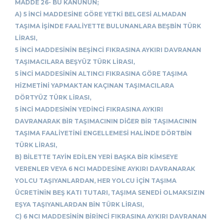
MADDE 26- BU KANUNUN;
A) 5 İNCİ MADDESİNE GÖRE YETKİ BELGESİ ALMADAN
TAŞIMA İŞİNDE FAALİYETTE BULUNANLARA BEŞBİN TÜRK
LİRASI,
5 İNCİ MADDESİNİN BEŞİNCİ FIKRASINA AYKIRI DAVRANAN
TAŞIMACILARA BEŞYÜZ TÜRK LİRASI,
5 İNCİ MADDESİNİN ALTINCI FIKRASINA GÖRE TAŞIMA
HİZMETİNİ YAPMAKTAN KAÇINAN TAŞIMACILARA
DÖRTYÜZ TÜRK LİRASI,
5 İNCİ MADDESİNİN YEDİNCİ FIKRASINA AYKIRI
DAVRANARAK BİR TAŞIMACININ DİĞER BİR TAŞIMACININ
TAŞIMA FAALİYETİNİ ENGELLEMESİ HALİNDE DÖRTBİN
TÜRK LİRASI,
B) BİLETTE TAYİN EDİLEN YERİ BAŞKA BİR KİMSEYE
VERENLER VEYA 6 NCI MADDESİNE AYKIRI DAVRANARAK
YOLCU TAŞIYANLARDAN, HER YOLCU İÇİN TAŞIMA
ÜCRETİNİN BEŞ KATI TUTARI, TAŞIMA SENEDİ OLMAKSIZIN
EŞYA TAŞIYANLARDAN BİN TÜRK LİRASI,
C) 6 NCI MADDESİNİN BİRİNCİ FIKRASINA AYKIRI DAVRANAN