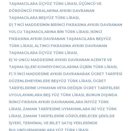
TAŞIMACILARA ÜÇYÜZ TÜRK LİRASI, ÜÇÜNCÜ VE
DÖRDÜNCÜ FIKRALARINA AYKIRI DAVRANAN
TAŞIMACILARA BEŞYÜZ TÜRK LİRASI,
D) 7 NCİ MADDESİNİN BİRİNCİ FIKRASINA AYKIRI DAVRANAN
YOLCU TAŞIMACILARINA BİN TÜRK LİRASI, İKİNCİ
FIKRASINA AYKIRI DAVRANAN TAŞIMACILARA BEŞYÜZ
TÜRK LİRASI, ALTINCI FIKRASINA AYKIRI DAVRANAN
TAŞIMACILARA ÜÇYÜZ TÜRK LİRASI,
E) 10 UNCU MADDESİNE AYKIRI DAVRANAN ACENTE VE
TAŞIMA İŞLERİ KOMİSYONCULARINA ÜÇBİN TÜRK LİRASI,
F) 11 İNCİ MADDESİNE AYKIRI DAVRANARAK ÜCRET TARİFESİ
DÜZENLEMEYENLERE BEŞYÜZ TÜRK LİRASI, ÜCRET
TARİFELERİNE UYMAYAN VEYA DEĞİŞİK ÜCRET TARİFELERİ
UYGULAYANLARA BEŞ YÜZ TÜRK LİRASI, BUNUN DIŞINDA
İKİNCİ FIKRAYA AYKIRI DAVRANANLARA İKİYÜZ TÜRK
LİRASI, ZAMAN TARİFESİNE UYMAYANLARA İKİ YÜZ TÜRK
LİRASI, ZAMAN TARİFELERİNİ GÖRÜLEBİLECEK ŞEKİLDE
İŞYERİ, TERMİNAL VE BİLET SATIŞ YERLERİNDE
BULUNDURMAYANLARA YÜZ TÜRK LİRASI,